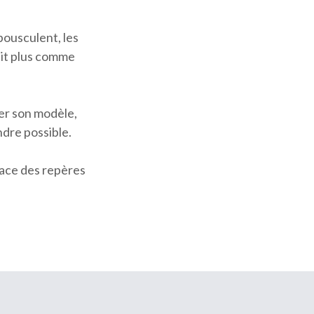
 bousculent, les
suit plus comme
uer son modèle,
ndre possible.
place des repères